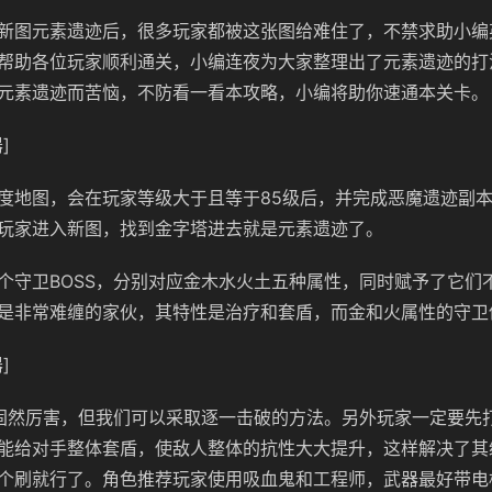
新图元素遗迹后，很多玩家都被这张图给难住了，不禁求助小编
帮助各位玩家顺利通关，小编连夜为大家整理出了元素遗迹的打
元素遗迹而苦恼，不防看一看本攻略，小编将助你速通本关卡。
]
度地图，会在玩家等级大于且等于85级后，并完成恶魔遗迹副
玩家进入新图，找到金字塔进去就是元素遗迹了。
个守卫BOSS，分别对应金木水火土五种属性，同时赋予了它们
是非常难缠的家伙，其特性是治疗和套盾，而金和火属性的守卫
]
S固然厉害，但我们可以采取逐一击破的方法。另外玩家一定要先打
能给对手整体套盾，使敌人整体的抗性大大提升，这样解决了其
个刷就行了。角色推荐玩家使用吸血鬼和工程师，武器最好带电