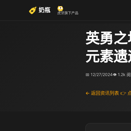
奶瓶
虎牙旗下产品
英勇之
元素遗
📅 12/27/2024
👁 1.2k 
← 返回资讯列表
👉