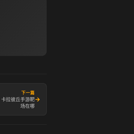
下一篇
→
 卡拉彼丘手游靶
场在哪