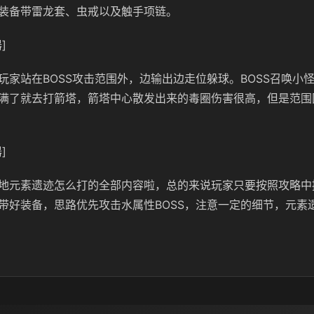
装备带雷龙套、虫戒以及触手项链。
]
玩家站在BOSS攻击范围外，边输出边走位躲球。BOSS召唤小
满了就去打箭塔，箭塔中心散发出来的毒圈伤害很高，但是范围
]
地元素遗迹怎么打的全部内容啦，总的来说玩家只要按照攻略中
带好装备，思路优先攻击水属性BOSS，注意一定的细节，元素