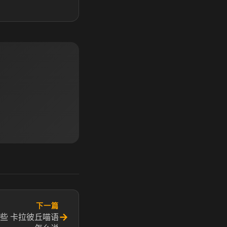
下一篇
→
些 卡拉彼丘喵语