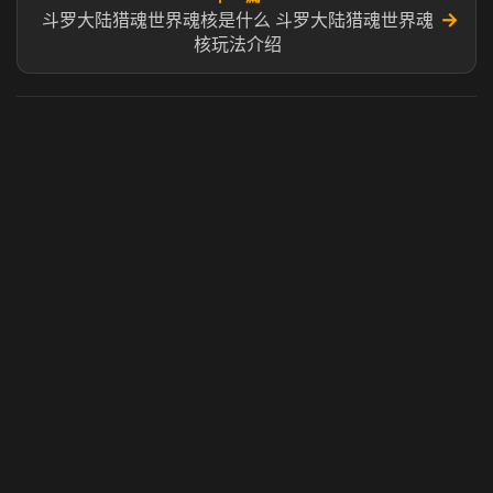
→
斗罗大陆猎魂世界魂核是什么 斗罗大陆猎魂世界魂
核玩法介绍
虎牙奶瓶加速器
玩 Steam 用奶瓶 - 关键时刻奶你一口