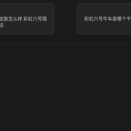
皮肤怎么样 彩虹六号围
彩虹六号牛车是哪个干
绍