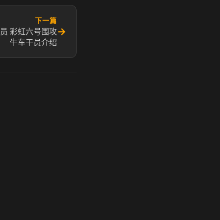
下一篇
→
员 彩虹六号围攻
牛车干员介绍
玩 Steam 用奶瓶 - 关键时刻奶你一口