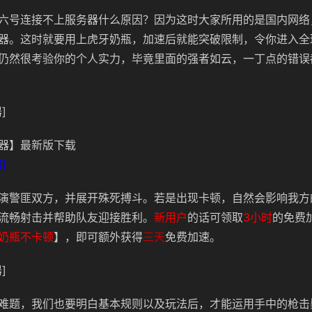
六号连接不上服务器什么原因？因为这时大家所用的是国内网络
器。这时就要用上虎牙奶瓶，加速后就能突破限制，令你进入全
仍然很考验你的个人实力，毕竟里面的强者如云，一丁点的错误
]
器】最新版下载
]
演警匪双方，并展开殊死搏斗。若是出现卡顿，自然会影响我方
流畅射击并帮助队友迎接胜利。
新用户
的话可领取
3小时
的免费
奶瓶不卡顿
】，即可额外获得
三天
免费加速。
]
难题，我们也要明白基本规则以及玩法后，才能运用手中的枪击