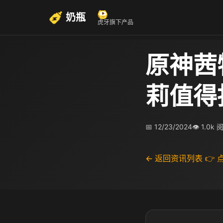
奶瓶
虎牙旗下产品
原神茜
莉值得
📅 12/23/2024
👁 1.0k 
← 返回资讯列表
👉