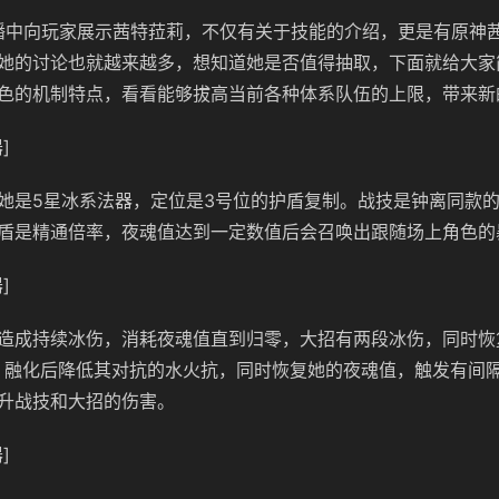
直播中向玩家展示茜特菈莉，不仅有关于技能的介绍，更是有原神
她的讨论也就越来越多，想知道她是否值得抽取，下面就给大家
色的机制特点，看看能够拔高当前各种体系队伍的上限，带来新
]
她是5星冰系法器，定位是3号位的护盾复制。战技是钟离同款
盾是精通倍率，夜魂值达到一定数值后会召唤出跟随场上角色的
]
造成持续冰伤，消耗夜魂值直到归零，大招有两段冰伤，同时恢
、融化后降低其对抗的水火抗，同时恢复她的夜魂值，触发有间
升战技和大招的伤害。
]