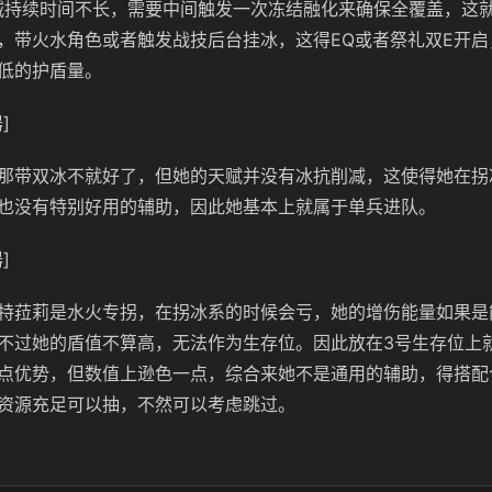
减持续时间不长，需要中间触发一次冻结融化来确保全覆盖，这
，带火水角色或者触发战技后台挂冰，这得EQ或者祭礼双E开启
低的护盾量。
]
那带双冰不就好了，但她的天赋并没有冰抗削减，这使得她在拐
也没有特别好用的辅助，因此她基本上就属于单兵进队。
]
特菈莉是水火专拐，在拐冰系的时候会亏，她的增伤能量如果是
不过她的盾值不算高，无法作为生存位。因此放在3号生存位上
点优势，但数值上逊色一点，综合来她不是通用的辅助，得搭配
资源充足可以抽，不然可以考虑跳过。