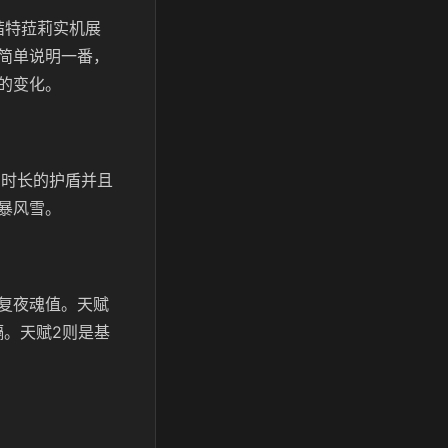
茜特菈莉实机展
简单说明一番，
的变化。
的时长的护盾并且
暴风雪。
复夜魂值。天赋
隔。天赋2则是基