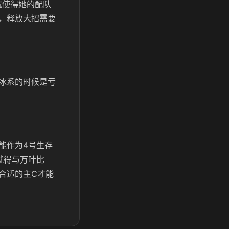
就使得她的配队
，释放大招需要
冰系的时候是亏
能作为4号生存
就得与万叶比
合适的主C才能