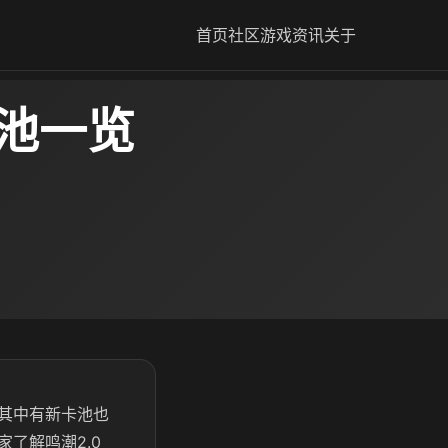
首页
社区
游戏资讯
关于
卡池一览
这其中有新卡池也
了解鸣潮2.0