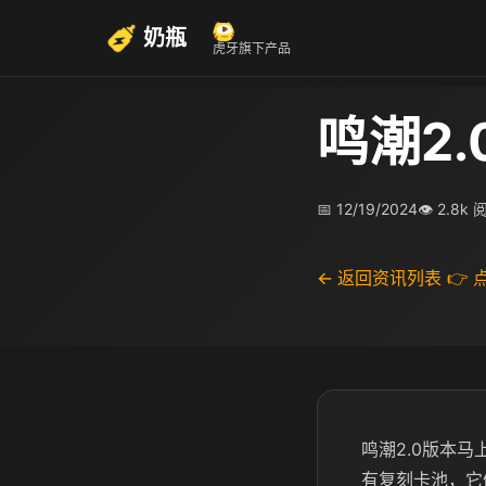
奶瓶
虎牙旗下产品
鸣潮2.
📅 12/19/2024
👁 2.8k
← 返回资讯列表
👉
鸣潮2.0版本
有复刻卡池，它