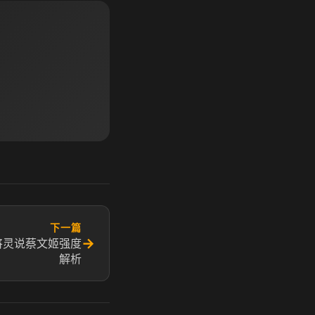
下一篇
→
将灵说蔡文姬强度
解析