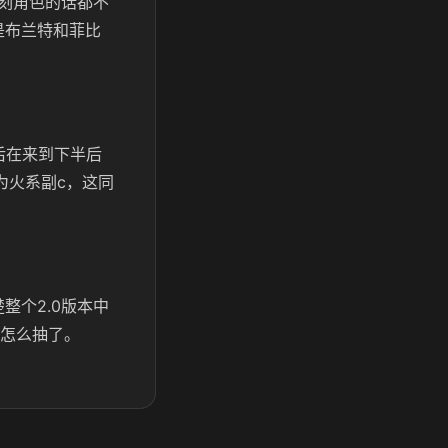
刻角色的话都不
是布兰特和菲比
后在来到下半后
为火系副c，这同
整个2.0版本中
下怎么抽了。