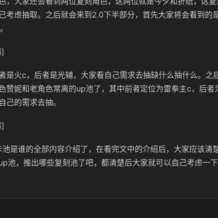
色，大家还会看到两位复刻角色，这两位就是今夕和折纸，这复
己考虑抽取。之后就会来到2.0下半部分，首先大家将会看到的
池。
]
者是火c，后者是光辅，大家看自己需求去抽缺什么抽什么。之
色赞妮和老角色常离的up池了，其中前者定位为雷拳主c，后者
自己的需求去抽。
]
0卡池是谁的全部内容介绍了，在看完文中的介绍后，大家应该清楚
up池，推出哪些复刻池了吧，都清楚后大家就可以自己考虑一