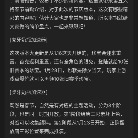
了前瞻预告，公布了不少的新内容。这里就带来第五人
格春节前瞻介绍，对于此次的节庆版本，这次有哪些精
彩的内容呢？估计大家也是非常想知道，所以本期就给
大家做的简单盘点，一起来瞅瞅吧！
[虎牙奶瓶加速器]
这次版本大更新是从1.16这天开始的，珍宝会迎来重
置，首充返利重置，还有全角色的限免，登陆就给10张
旧赛季的珍宝。1月28日，也就是除夕当天，玩家上游
戏点爆竹就可以再领10张旧赛季珍宝。
[虎牙奶瓶加速器]
既然是春节，自然是有对应的主题活动，分为3个阶
段，也是同一时期开放，第1阶段给唐三彩素坯上色，
对战可以收集颜料。第2阶段从1月23日开始，正确摆
放唐三彩位置来完成推演。