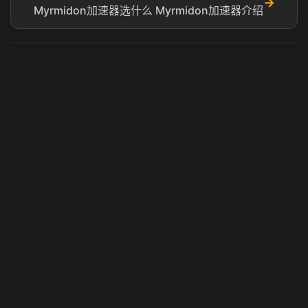
→
Myrmidon加速器选什么 Myrmidon加速器介绍
虎牙奶瓶加速器
玩 Steam 用奶瓶 - 关键时刻奶你一口
© 2025 虎牙奶瓶加速器|广州虎牙信息科技有限公司. 保留