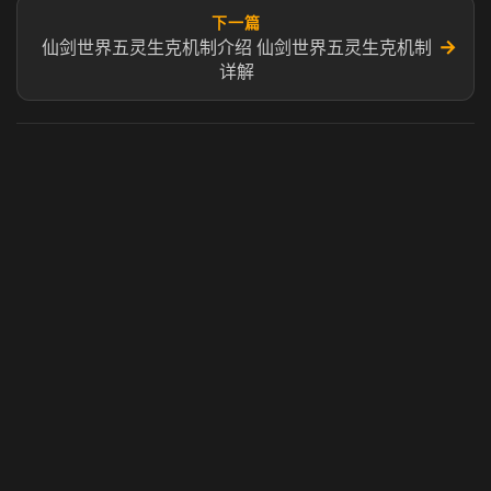
下一篇
→
仙剑世界五灵生克机制介绍 仙剑世界五灵生克机制
详解
虎牙奶瓶加速器