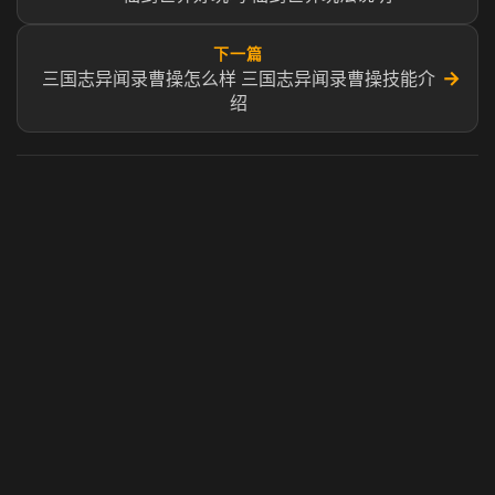
下一篇
→
三国志异闻录曹操怎么样 三国志异闻录曹操技能介
绍
虎牙奶瓶加速器