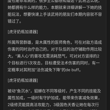
度也是非常高的，很多主公都想知道这个武将怎么玩，
她都拥有什么样的能力，本期就来详细讲解一下她的技
能玩法，想要快速上手该武将的朋友们本期内容就不容
错过了。
[虎牙奶瓶加速器]
所属阵营群雄，是木属性的医师角色，可在对敌方造成
伤害的同时治疗自己的，对于队伍的治疗辅助作用比较
大。”美人心”的普攻无需消耗怒气，可对对方竖排的2
个目标进行1次攻击，目标遭受法术伤害的同时，有一
定概率对其附加“法伤减免下降”的de buff。
[虎牙奶瓶加速器]
被动”鱼沉水”，貂蝉在不同等级时，产生不同的技能及
属性加成，一级时有守护加成，能带来伤害减免效果，
2级修灵能提高法攻能力，3级国色天香让她在每次行