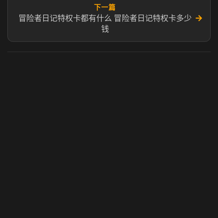
下一篇
→
冒险者日记特权卡都有什么 冒险者日记特权卡多少
钱
虎牙奶瓶加速器
玩 Steam 用奶瓶 - 关键时刻奶你一口