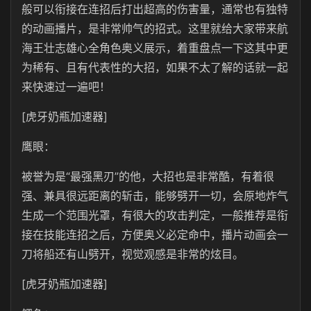
般可以衔接在连招后打出超高的伤害量，通常也有独特
的动画播片，是非常帅气的招式。这里就给大家带来航
海王壮志雄心全角色奥义展示，着重盘点一下这其中更
为稀有、且有代表性的大招，如果不太了解的话就一起
来快速过一遍吧！
[虎牙奶瓶加速器]
鹰眼：
被誉为是“最强黑刃”的他，大招也是非常酷，有着很
强、兼具很远距离的斩击，能够劈开一切，会原地炸气
生成一个范围光罩，有很大的攻击判定，一般推荐是衔
接在技能连招之后，方便奥义必定命中，播片动画会一
刀将船还有山劈开，视觉观感是非常的炫目。
[虎牙奶瓶加速器]