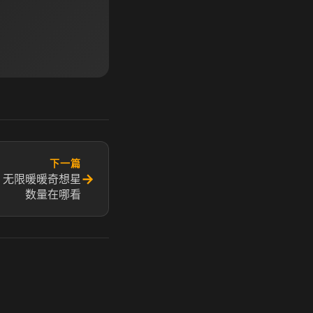
下一篇
→
 无限暖暖奇想星
数量在哪看