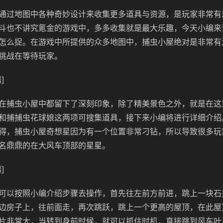
通过地图中各种奇妙设计来收集更多道具与资源，是玩家非常有
斗也不讲究氪金的游戏中，多多收集就是最大乐趣，今天小编来
怎么捉。在游戏中所提供的众多地图中，捕虫小屋绝对是非常有
挑战在等待玩家。
]
在捕虫小屋中都留下了深刻印象，除了精美景色之外，就是在这
和捕捕虫花球娘这两项可搜集道具，接下来小编将进行详细介绍
得，捕虫小屋奇想星因为有一个位置非常刁钻，所以导致很多玩
名鼎鼎的在大风车顶部的星星。
]
可以按照小编介绍步骤去操作，首先往左前方前进，跳上一块石
边房子上，往前面走，再次跳跃，跳上一个更高的屋顶，在此屋
片非常大，当转到身前时候，就可以抓住时机，直接跳到风车叶