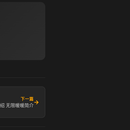
下一篇
→
绍 无限暖暖简介