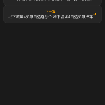
下一篇
→
地下城堡4英雄自选选哪个 地下城堡4自选英雄推荐
虎牙奶瓶加速器