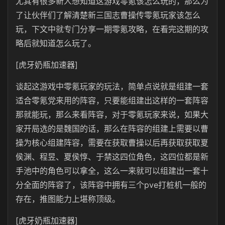
尤其有很多新人想知道这游戏零氪该怎么玩的，那么为
了让伙伴们了解清楚新三国志曹操传零氪玩家该怎么
玩，下文中就专门分享一期零氪攻略，在看完这期的攻
略后就知道怎么玩了。
[虎牙奶瓶加速器]
谈起这游戏中零氪玩家的玩法，简单点说就是组建一套
适合零氪党来用的阵容，只要能组建出这样的一套阵容
那就能玩，那么来看阵容，对于零氪玩家来说，如果大
家开局选的是魏国的话，那么在阵容的组建上需要以曹
操为核心组建阵容，需要在获取曹操以后再获取获取夏
侯渊、程昱、夏侯惇、于禁这四位角色，这四位都是新
手池中的角色可以拿全，这么一来就可以组建出一套十
分全面的阵容了，该阵容中拥有三个pve打桩机一般的
存在，推图能力上堪称顶级。
[虎牙奶瓶加速器]