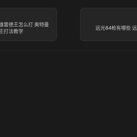
雄雷德王怎么打 奥特曼
远光84枪有哪些 
王打法教学