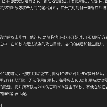
，让中招者无法进行普攻，被动地雷能在开场就对敌方的后排打
定控制出敌方攻击力高的输出角色，在开荒时对付一些躲在后排
的绕后攻击能力，他的被动“降临”能在战斗开始时，闪现到前方
之中，在10秒内无法被选为攻击目标，这样的绕后加新生能力
不错的辅助，他的“共鸣”能在每拥有1个增益时让伤害提升15%，
周围2各敌人沉默，无法使用能量技，每秒失去100点能量持续10
的歌谣，提升所有队友20%伤害和20%暴击率6秒，有他在能把
的阵容都很适配。
]