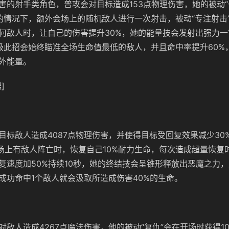
害的射手类角色，普攻会对目标造成153点物理伤害，她的被动“
的情况下，额外会场上的随机敌人进行一次射击，被动“专注射击
何敌人时，让自己的伤害提升30%，她的能量技会发射出强力
级此招会始终瞄准全场生命值最低的敌人，并且命中率提升60%
外能量。
]
目标敌人造成4087点物理伤害，并使得目标受回复效果减少30
在场上有敌人阵亡时，恢复自己10%耐力生命，每次造成超量恢复
复速度加50%持续10秒，她的终结技会呈锥形释放出恶魔之力
成功命中1个敌人就会汲取所造成伤害40%的生命。
对敌人造成4267点魔法伤害，他的被动“复仇”会在开场时获得1