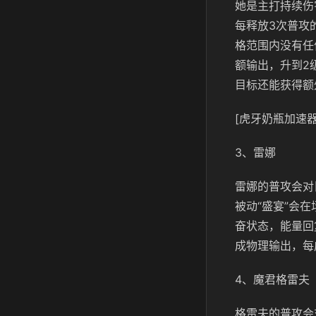
她是主打持续伤
每释放3次普攻
格范围内没有任
额输出，升到2
目标还能获得额
[虎牙奶瓶加速器
3、雷娜
雷娜的普攻会对
被动“盛宴”会
奋状态，能量回
成物理输出，每
4、魔君格雷夫
格雷夫的普攻会