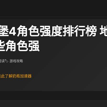
堡4角色强度排行榜 
些角色强
 阅读
🏷 游戏攻略
 点此了解奶瓶加速器