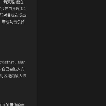
一箭双雕”能在
”会在自身周围2
一箭对目标造成高
，若成功击杀掉
%持续1秒，她的
时自己会陷入亢
，对区域内敌人造
00%破甲值的魔