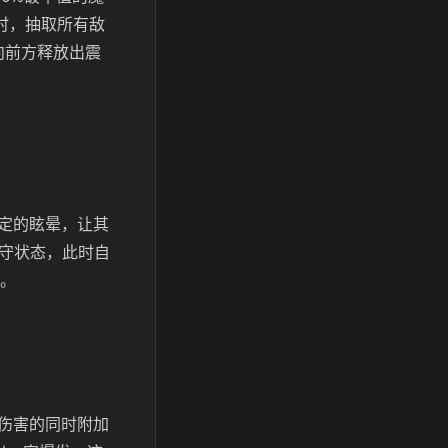
时，抽取所有敌
向前方释放出震
定的眩晕，让其
坚守状态，此时自
制。
伤害的同时附加