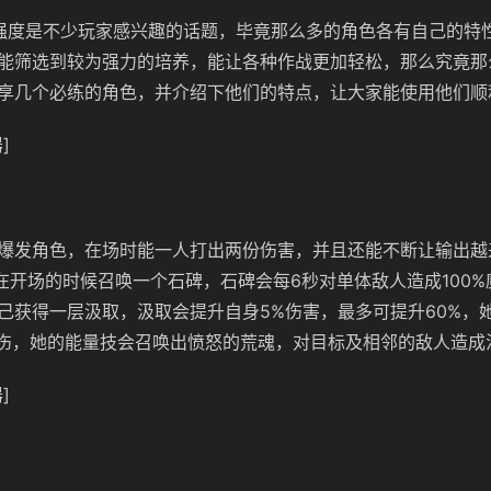
强度是不少玩家感兴趣的话题，毕竟那么多的角色各有自己的特
能筛选到较为强力的培养，能让各种作战更加轻松，那么究竟那
享几个必练的角色，并介绍下他们的特点，让大家能使用他们顺
]
爆发角色，在场时能一人打出两份伤害，并且还能不断让输出越
会在开场的时候召唤一个石碑，石碑会每6秒对单体敌人造成100
己获得一层汲取，汲取会提升自身5%伤害，最多可提升60%，
法伤，她的能量技会召唤出愤怒的荒魂，对目标及相邻的敌人造成
]