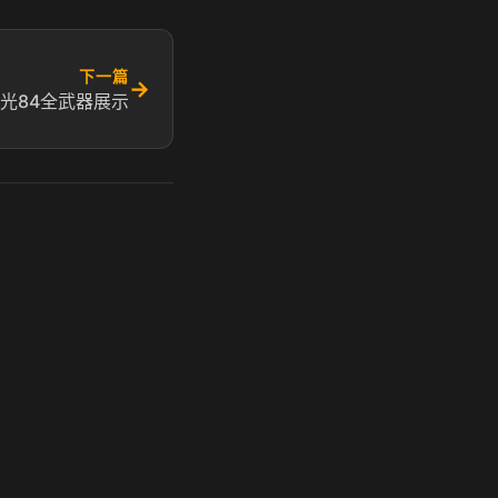
下一篇
→
远光84全武器展示