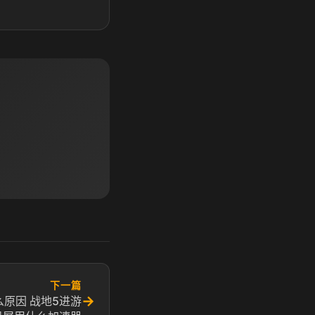
下一篇
→
原因 战地5进游