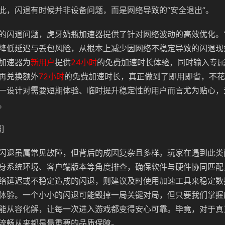
此，闪退有时候并非设备问题，而是网络导致的“安全退出”。
的闪退问题，虎牙奶瓶加速器提供了针对网络波动的高效优化。
降低延迟与丢包风险，从根本上减少因网络不稳定导致的闪退现
加速器为
新用户
提供
24小时
的免费加速时长体验，同时输入专
再兑换额外
72小时
的免费加速时长，真正做到了即用即省，不花
一设计对需要短期体验、临时提升稳定性的用户而言尤为贴心，
。
]
闪退虽属常见故障，但背后的成因复杂且多样。玩家在遇到此类
身系统环境、客户端版本等角度排查，确保软件与硬件协同匹配
络延迟或不稳定造成的闪退，则建议及时使用加速工具来稳定数
体验。一个小小的闪退可能毁掉一局关键对局，但只要我们掌握
能从容化解，让每一次进入游戏都变得安心可靠。毕竟，对于真
流畅从来都是最重要的品质保障。