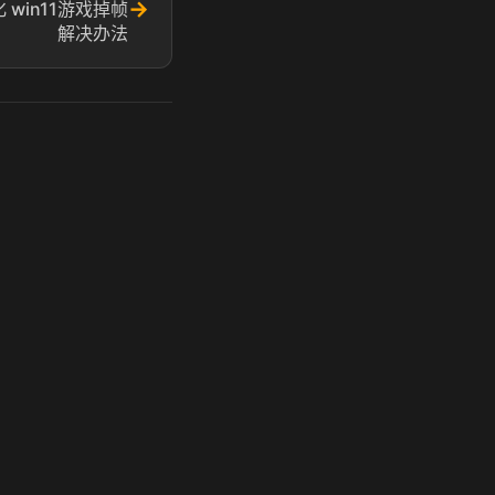
→
 win11游戏掉帧
解决办法
玩 Steam 用奶瓶 - 关键时刻奶你一口
奶瓶加速器|广州虎牙信息科技有限公司. 保留所有权利.