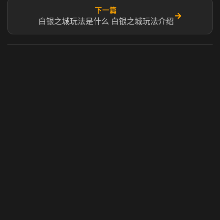
下一篇
→
白银之城玩法是什么 白银之城玩法介绍
虎牙奶瓶加速器
玩 Steam 用奶瓶 - 关键时刻奶你一口