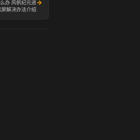
→
么办 风帆纪元进
黑屏解决办法介绍
玩 Steam 用奶瓶 - 关键时刻奶你一口
奶瓶加速器|广州虎牙信息科技有限公司. 保留所有权利.