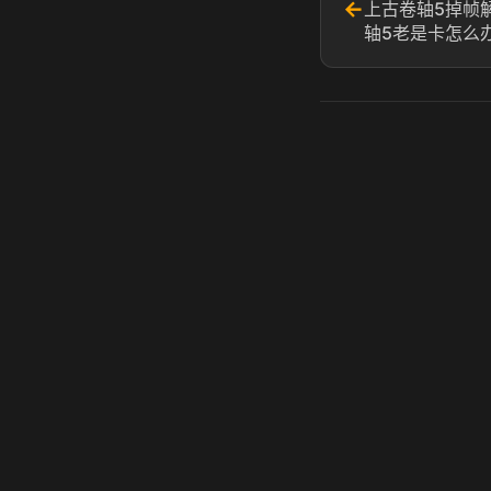
←
上古卷轴5掉帧
轴5老是卡怎么
虎牙奶瓶加速器