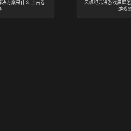
解决方案是什么 上古卷
风帆纪元进游戏黑屏怎
办
游戏
© 2025 虎牙