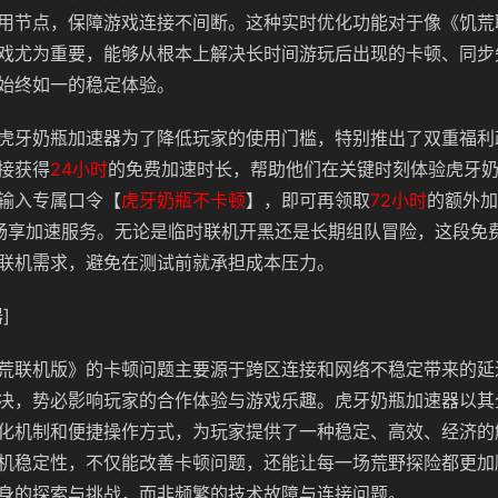
用节点，保障游戏连接不间断。这种实时优化功能对于像《饥荒
戏尤为重要，能够从根本上解决长时间游玩后出现的卡顿、同步
始终如一的稳定体验。
虎牙奶瓶加速器为了降低玩家的使用门槛，特别推出了双重福利
接获得
24小时
的免费加速时长，帮助他们在关键时刻体验虎牙
输入专属口令【
虎牙奶瓶不卡顿
】，即可再领取
72小时
的额外加
畅享加速服务。无论是临时联机开黑还是长期组队冒险，这段免
联机需求，避免在测试前就承担成本压力。
]
荒联机版》的卡顿问题主要源于跨区连接和网络不稳定带来的延
决，势必影响玩家的合作体验与游戏乐趣。虎牙奶瓶加速器以其
化机制和便捷操作方式，为玩家提供了一种稳定、高效、经济的
机稳定性，不仅能改善卡顿问题，还能让每一场荒野探险都更加
身的探索与挑战，而非频繁的技术故障与连接问题。