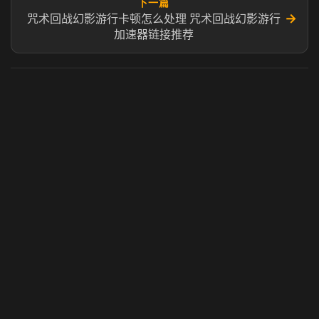
下一篇
→
咒术回战幻影游行卡顿怎么处理 咒术回战幻影游行
加速器链接推荐
虎牙奶瓶加速器
玩 Steam 用奶瓶 - 关键时刻奶你一口