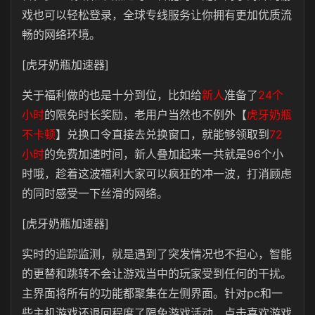
戏也可以轻松登录，全球专线服务让你拥有更加优质流
畅的网络环境。
[虎牙奶瓶加速器]
关于福利做的也是十分到位，比如给
新人
准备了
24个
小时
的限免时长奖励，老用户当然也不例外【
虎牙奶瓶
不卡顿
】兑换口令直接去兑换窗口，就能够领取到
72
小时
的免费加速时间，新人叠加起来一共就是96个小
时哦，趁着这波福利大家可以疯狂的冲一波，打消顾虑
的同时感受一下丝滑的网络。
[虎牙奶瓶加速器]
实时的追踪监测，就是遇到了突发情况也不担心，智能
的更替和跳转不会让游戏当中的玩家受到任何的干扰。
主界面将所有的功能都聚集在左侧界面。针对pc和一
些主机游戏还退回程度了限免游戏活动，点击喜欢游戏