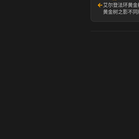
←
艾尔登法环黄金
黄金树之影不同
虎牙奶瓶加速器