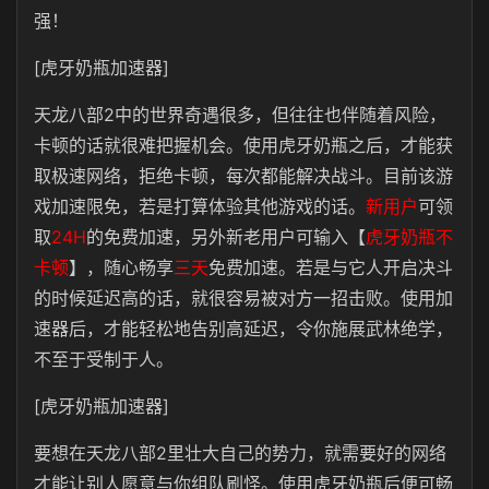
强！
[虎牙奶瓶加速器]
天龙八部2中的世界奇遇很多，但往往也伴随着风险，
卡顿的话就很难把握机会。使用虎牙奶瓶之后，才能获
取极速网络，拒绝卡顿，每次都能解决战斗。目前该游
戏加速限免，若是打算体验其他游戏的话。
新用户
可领
取
24H
的免费加速，另外新老用户可输入【
虎牙奶瓶不
卡顿
】，随心畅享
三天
免费加速。若是与它人开启决斗
的时候延迟高的话，就很容易被对方一招击败。使用加
速器后，才能轻松地告别高延迟，令你施展武林绝学，
不至于受制于人。
[虎牙奶瓶加速器]
要想在天龙八部2里壮大自己的势力，就需要好的网络
才能让别人愿意与你组队刷怪。使用虎牙奶瓶后便可畅