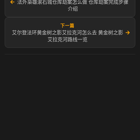
←
法外枭雄滚石城仓库劫案怎么做 仓库劫案完成步骤
介绍
下一篇
→
艾尔登法环黄金树之影艾拉克河怎么去 黄金树之影
艾拉克河路线一览