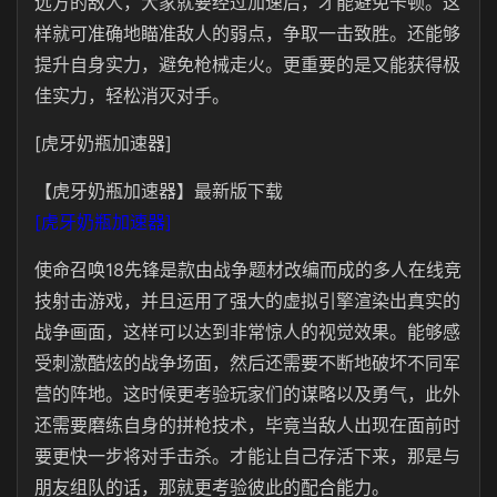
远方的敌人，大家就要经过加速后，才能避免卡顿。这
样就可准确地瞄准敌人的弱点，争取一击致胜。还能够
提升自身实力，避免枪械走火。更重要的是又能获得极
佳实力，轻松消灭对手。
[虎牙奶瓶加速器]
【虎牙奶瓶加速器】最新版下载
[虎牙奶瓶加速器]
使命召唤18先锋是款由战争题材改编而成的多人在线竞
技射击游戏，并且运用了强大的虚拟引擎渲染出真实的
战争画面，这样可以达到非常惊人的视觉效果。能够感
受刺激酷炫的战争场面，然后还需要不断地破坏不同军
营的阵地。这时候更考验玩家们的谋略以及勇气，此外
还需要磨练自身的拼枪技术，毕竟当敌人出现在面前时
要更快一步将对手击杀。才能让自己存活下来，那是与
朋友组队的话，那就更考验彼此的配合能力。