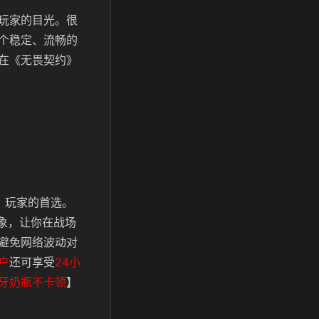
玩家的目光。很
个稳定、流畅的
在《无畏契约》
约》玩家的首选。
现象，让你在战场
避免网络波动对
户
还可享受
24小
牙奶瓶不卡顿
】