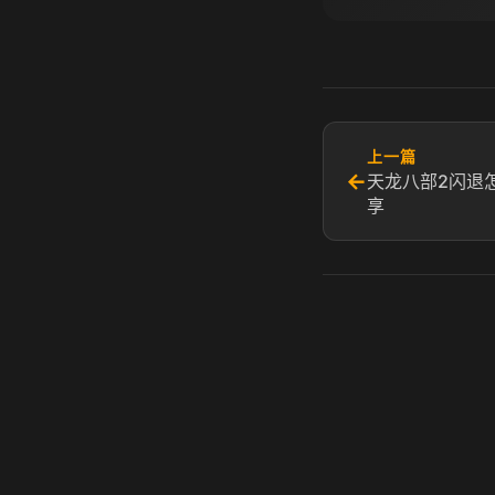
上一篇
←
天龙八部2闪退
享