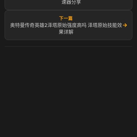
速器分享
下一篇
→
奥特曼传奇英雄2泽塔原始强度高吗 泽塔原始技能效
果详解