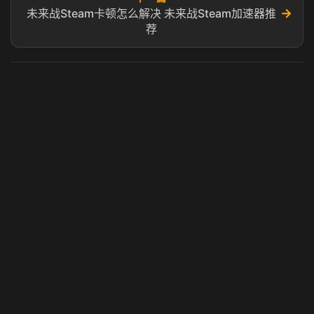
→
未来战Steam卡顿怎么解决 未来战Steam加速器推
荐
虎牙奶瓶加速器
玩 Steam 用奶瓶 - 关键时刻奶你一口