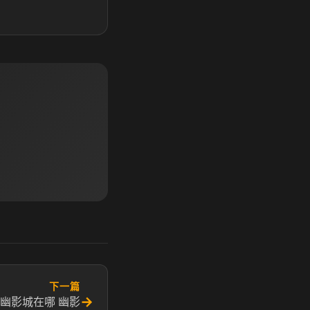
下一篇
→
幽影城在哪 幽影