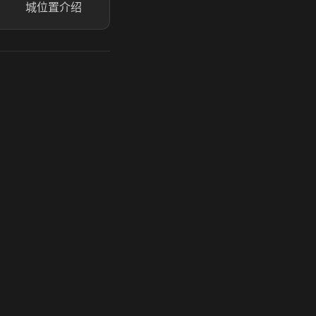
城位置介绍
玩 Steam 用奶瓶 - 关键时刻奶你一口
奶瓶加速器|广州虎牙信息科技有限公司. 保留所有权利.