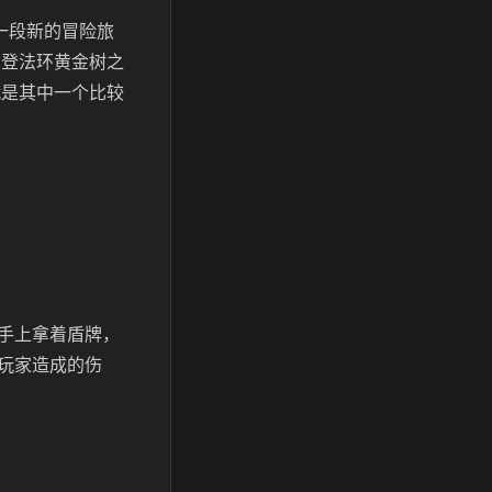
一段新的冒险旅
尔登法环黄金树之
就是其中一个比较
手上拿着盾牌，
玩家造成的伤