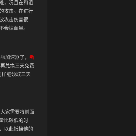
难，况且在和诅
的攻击。在进行
波攻击伤害很
不会掉血量。
奶瓶加速器了，
新
】再兑换三天免费
同样能领取三天
，大家需要将前面
量比较低的时
，以此抵挡他的