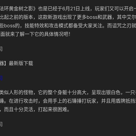
法环黄金树之影》也是已经于6月21日上线，玩家们又可以开启
比起之前的版本，这款新游戏出现了更多boss和武器，其中艾
些boss的，技能特效和攻击模式都备受大家关注。而诅咒之刃
，下面就来了解一下它的具体情况吧！
]
器】最新版下载
]
类似人形的怪物，它的整个身躯十分高大，呈现出银白色，一只
锤。在进行攻击时，会用手上的石锤捶打玩家，并且用盾牌抵挡
，而且十分灵活，打起来很困难。
]