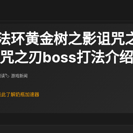
法环黄金树之影诅咒
诅咒之刃boss打法介
 阅读
🏷 游戏新闻
 点此了解奶瓶加速器