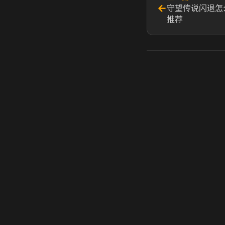
←
守望传说闪退怎
推荐
虎牙奶瓶加速器