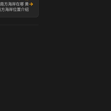
→
南方海岸在哪 黄
南方海岸位置介绍
玩 Steam 用奶瓶 - 关键时刻奶你一口
奶瓶加速器|广州虎牙信息科技有限公司. 保留所有权利.