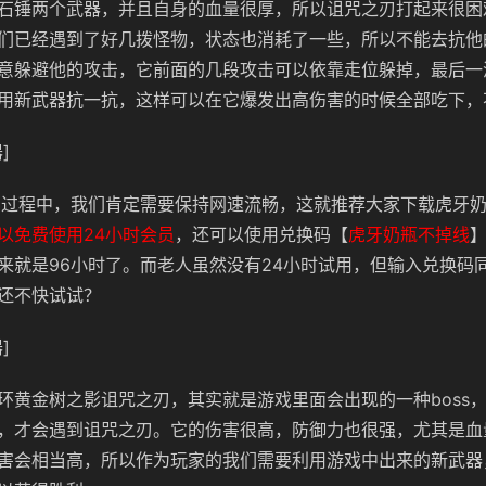
石锤两个武器，并且自身的血量很厚，所以诅咒之刃打起来很困
们已经遇到了好几拨怪物，状态也消耗了一些，所以不能去抗他
意躲避他的攻击，它前面的几段攻击可以依靠走位躲掉，最后一
用新武器抗一抗，这样可以在它爆发出高伤害的时候全部吃下，
]
斗的过程中，我们肯定需要保持网速流畅，这就推荐大家下载虎牙
以免费使用24小时会员
，还可以使用兑换码【
虎牙奶瓶不掉线
来就是96小时了。而老人虽然没有24小时试用，但输入兑换码
还不快试试？
]
环黄金树之影诅咒之刃，其实就是游戏里面会出现的一种boss
，才会遇到诅咒之刃。它的伤害很高，防御力也很强，尤其是血
害会相当高，所以作为玩家的我们需要利用游戏中出来的新武器