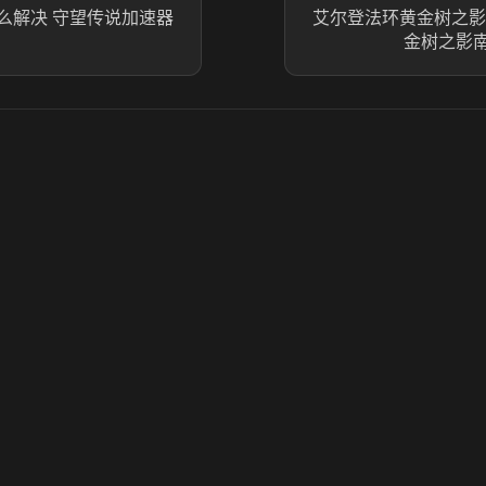
么解决 守望传说加速器
艾尔登法环黄金树之影
金树之影
© 2025 虎牙