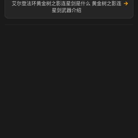
→
艾尔登法环黄金树之影连星剑是什么 黄金树之影连
星剑武器介绍
虎牙奶瓶加速器
玩 Steam 用奶瓶 - 关键时刻奶你一口