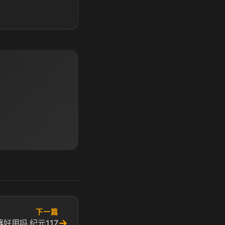
下一篇
→
好用吗 纪元117