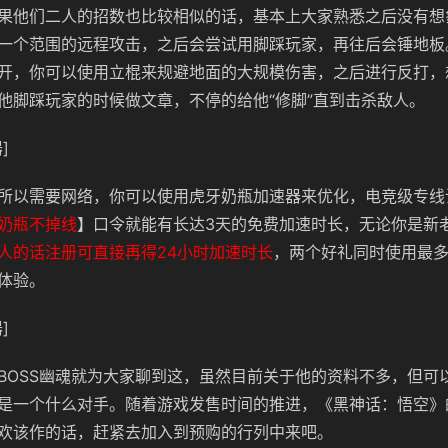
果他们二人的招数也比较相似的话，基本上大家熟悉之后没有想
一个范围的远程攻击，之后会尝试用脚踩玩家，再往后会锤地板
开，你可以使用立棍来规避地面的大规模伤害，之后进行反打，
他脚踩玩家的时候做文章，不停的给他“修脚”直到击杀敌人。
]
所以需要网络，你可以使用虎牙奶瓶加速器来优化，电竞级专线
奶瓶不掉线
】口令就能有长达3天的免费加速时长，无论你是新
人的话注册可直接再得24小时加速时长
，两个好礼同时使用最多
体验。
]
BOSS幽魂就为大家聊到这，虽然目前关于他的资料不多，但可以
是一个什么对手。随着游戏发售时间的推进，《黑神话：悟空》
欢该作的话，赶紧去加入到预购的行列中来吧。