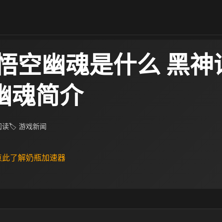
悟空幽魂是什么 黑神
S幽魂简介
 阅读
🏷 游戏新闻
 点此了解奶瓶加速器