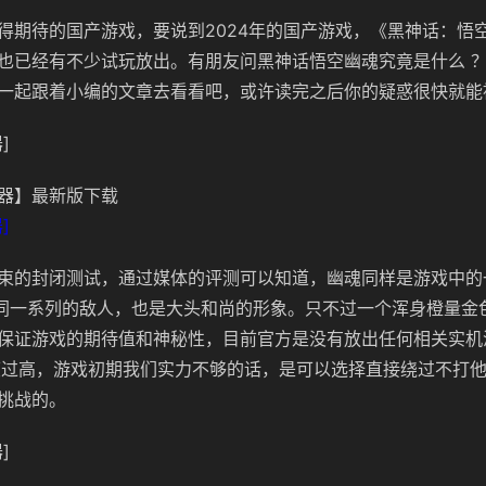
得期待的国产游戏，要说到2024年的国产游戏，《黑神话：悟
也已经有不少试玩放出。有朋友问黑神话悟空幽魂究竟是什么 
一起跟着小编的文章去看看吧，或许读完之后你的疑惑很快就能
]
器】最新版下载
]
束的封闭测试，通过媒体的评测可以知道，幽魂同样是游戏中的一
是同一系列的敌人，也是大头和尚的形象。只不过一个浑身橙量金
保证游戏的期待值和神秘性，目前官方是没有放出任何相关实机
难度过高，游戏初期我们实力不够的话，是可以选择直接绕过不打
挑战的。
]