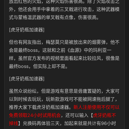
放出红色的火焰，这种火焰伤害很高。除了火焰攻击之
外，他还会用手中拿着的
三叉戟进行攻击，这种武器模
式与蒙格温武器的单叉戟有点像，伤害很高
。
[虎牙奶瓶加速器]
但也有网友指出，梅瑟莫只是被放出来的烟雾弹，他不
会是最终boss，这就和之前《血源》中的玛利亚一
样，虽然官方发布的视频里面看起来比较拉风，很像是
最终boss，但实际上却不是。
[虎牙奶瓶加速器]
虽然众说纷纭，但是游戏有意思是毋庸置疑的，大家可
以到时候去玩玩，玩新款游戏可不能被网速拖后腿了，
推荐大家下载虎牙奶瓶加速器。
新人注册使用不仅可以
免费领取24小时试用机会
，还可以输入【
虎牙奶瓶不
掉线
】兑换码再体验三天，加起来就是共计有96小时