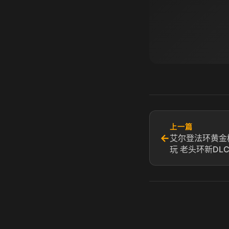
上一篇
←
艾尔登法环黄金
玩 老头环新DL