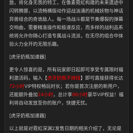
旅，将化身无畏的特工，在像素霓虹构建的未来遗迹中
闪转腾挪，以流畅横版动作迎战汹涌的机械妖物与神话
异兽组合的奇诡敌人。每一场战斗都是节奏爆裂的弹幕
交响曲，需要精准操作和极速反应，而多样的战利品系
统将允许你随心打造专属战斗流派，在无尽的组合中体
验火力全开的无限乐趣。
[虎牙奶瓶加速器]
更令人惊喜的是，所有玩家即日起即可享受专属限时福
利激活码，输入【
虎牙奶瓶不掉线
】即可直接获得长达
72小时
VIP特权畅玩时长；若你是首次注册的新用户，
还能额外叠加
24小时
，总计享
96小时
豪华VIP权益！福
利将自动发放至你的账户，快捷无忧。
[虎牙奶瓶加速器]
以上就是对霓虹深渊2发售日期的相关介绍了，无论是