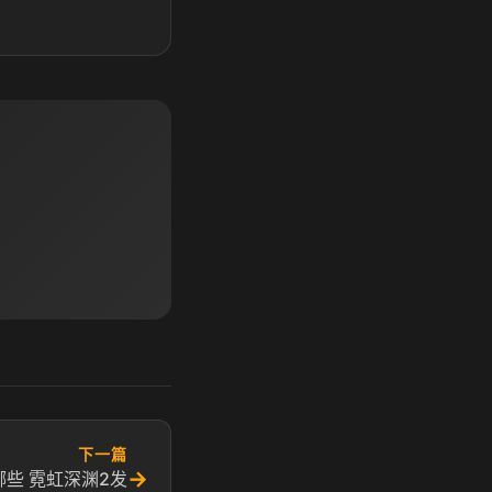
下一篇
→
些 霓虹深渊2发