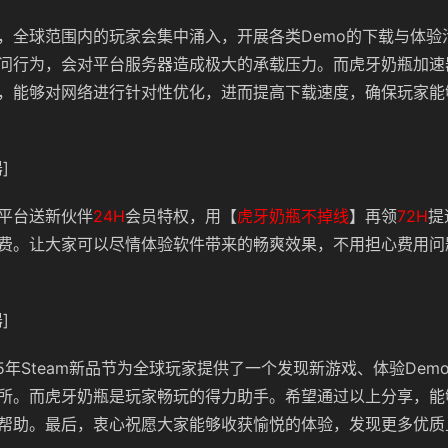
，全球范围内的玩家会集中涌入，开展各类Demo的下载与体验
问行为，会对平台服务器造成极大的承载压力。而虎牙奶瓶加速
，能够对网络进行针对性优化，进而提高下载速度，确保玩家能
]
平台送新伙伴
24H
会员特权，用【
虎牙奶瓶不掉线
】再领
72H
提
费。
让大家可以尽情体验软件带来的畅爽效果，不用担心费用问
]
25年Steam新品节为全球玩家提供了一个发现新游戏、体验Dem
所。而虎牙奶瓶是玩家畅玩的得力助手。希望通过以上分享，能
帮助。最后，衷心祝愿大家能够收获愉悦的体验，发现更多优质