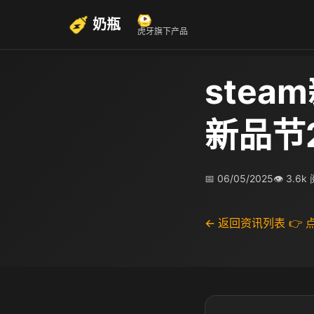
奶瓶
虎牙旗下产品
stea
新品节
📅 06/05/2025
👁 3.6k
← 返回资讯列表
👉