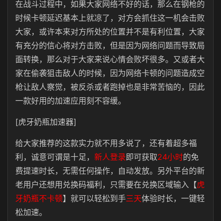
在战斗过程中，如果大家网络不好的话，那么在钢枪的
时候卡顿延迟基本上就凉了，对方会抓住这一机会击败
大家，或许本来对方所处的位置并不是有利位置，大家
有充分的信心将对方击败，但是因为网络问题而导致局
面转换，那么对于大家来说心情会败坏很多。又或者大
家在偷袭狙击敌人的时候，因为网络卡顿的问题造成空
枪让敌人察觉，被反杀或者跑掉也是非常苦恼的，因此
一款好用的加速应用刻不容缓。
[虎牙奶瓶加速器]
给大家推荐的这款实力就不用多说了，还有着超多福
利，诚意可谓是十足，
新人登录
即可获取
24小时
的免
费提速时长，无需任何操作，自动发放。另外平台的新
老用户还想用兑换码福利，只需要在兑换区域输入【
虎
牙奶瓶不卡顿
】就可以轻松到手
三天
体验时长，一键轻
松加速。