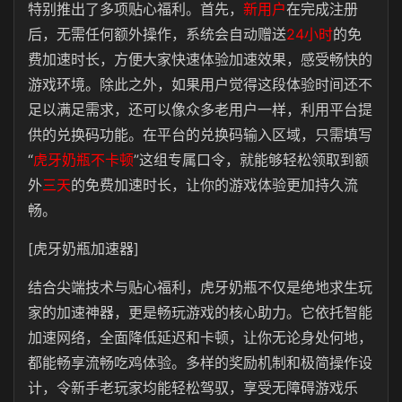
特别推出了多项贴心福利。首先，
新用户
在完成注册
后，无需任何额外操作，系统会自动赠送
24小时
的免
费加速时长，方便大家快速体验加速效果，感受畅快的
游戏环境。除此之外，如果用户觉得这段体验时间还不
足以满足需求，还可以像众多老用户一样，利用平台提
供的兑换码功能。在平台的兑换码输入区域，只需填写
“
虎牙奶瓶不卡顿
”
这组专属口令，就能够轻松领取到额
外
三天
的免费加速时长，让你的游戏体验更加持久流
畅。
[虎牙奶瓶加速器]
结合尖端技术与贴心福利，
虎牙奶瓶
不仅是绝地求生玩
家的加速神器，更是畅玩游戏的核心助力。它依托智能
加速网络，全面降低延迟和卡顿，让你无论身处何地，
都能畅享流畅吃鸡体验。多样的奖励机制和极简操作设
计，令新手老玩家均能轻松驾驭，享受无障碍游戏乐