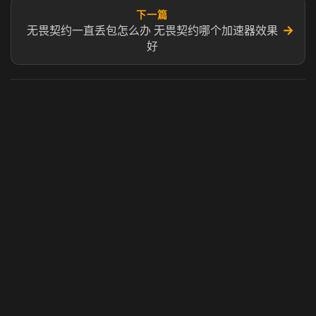
下一篇
→
无畏契约一直丢包怎么办 无畏契约哪个加速器效果
好
虎牙奶瓶加速器