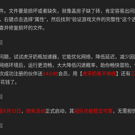
件。文件要是损坏或者缺失，就像盖房子缺了砖，肯定容易出问
，右键点击选择“属性”，然后找到“验证游戏文件的完整性”这个
查并修复损坏的文件。
]
问题，试试虎牙奶瓶加速器，它能优化网络，降低延迟，减少因
网络环境后，运行更流畅，大大降低闪退概率，助你畅快冒险，
次成功注册的伙伴送
24小时
会员，用【
虎牙奶瓶不掉线
】还有
不花钱了。
]
至6月13日
，
限免活动
正式启动，其
组队功能稳定可靠
，无需担
]