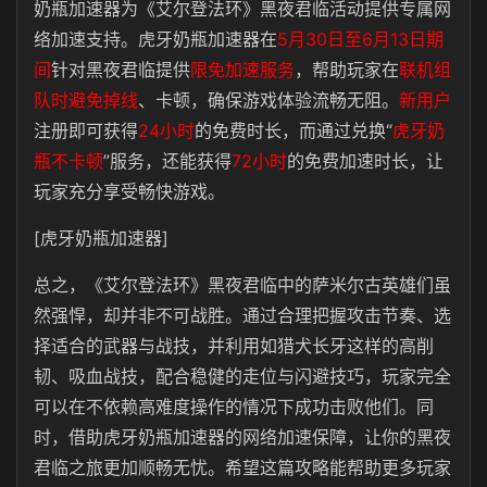
奶瓶加速器为《艾尔登法环》黑夜君临活动提供专属网
络加速支持。虎牙奶瓶加速器在
5月30日至6月13日期
间
针对黑夜君临提供
限免加速服务
，帮助玩家在
联机组
队时避免掉线
、卡顿，确保游戏体验流畅无阻。
新用户
注册即可获得
24小时
的免费时长，而通过兑换“
虎牙奶
瓶不卡顿
”服务，还能获得
72小时
的免费加速时长，让
玩家充分享受畅快游戏。
[虎牙奶瓶加速器]
总之，《艾尔登法环》黑夜君临中的萨米尔古英雄们虽
然强悍，却并非不可战胜。通过合理把握攻击节奏、选
择适合的武器与战技，并利用如猎犬长牙这样的高削
韧、吸血战技，配合稳健的走位与闪避技巧，玩家完全
可以在不依赖高难度操作的情况下成功击败他们。同
时，借助虎牙奶瓶加速器的网络加速保障，让你的黑夜
君临之旅更加顺畅无忧。希望这篇攻略能帮助更多玩家