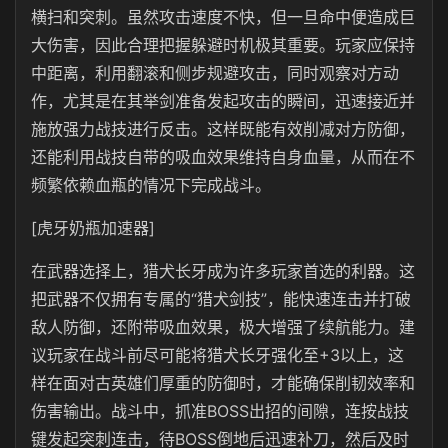
横扫和突刺。虽然攻击速度不快，但一旦命中便造成巨
大伤害，因此合理把握躲避时机极其重要。玩家应保持
中距离，利用翻滚和侧步规避攻击，同时观察对方动
作，尤其是在其举剑准备发起攻击的瞬间，迅速接近并
施放强力战技进行反击。这样既能有效削减对方防御，
还能利用战技自带的吸血效果维持自身血量，从而在不
频繁依赖血瓶的情况下完成战斗。
[虎牙奶瓶加速器]
在武器选择上，猎犬长牙成为许多玩家首选的利器。这
把武器不仅拥有专属的“猎犬剑技”，能快速连击并打破
敌人防御，还附带吸血效果，极大增强了续航能力。建
议玩家在战斗前尽可能将猎犬长牙强化至+3以上，这
样在面对古英雄们厚重的防御时，才能确保削韧效率和
伤害输出。战斗中，抓准BOSS出招的间隙，连按战技
键发起突刺连击，待BOSS倒地后迅速补刀，然后及时