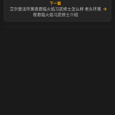
下一篇
→
艾尔登法环黑夜君临火焰习武修士怎么样 老头环黑
夜君临火焰习武修士介绍
虎牙奶瓶加速器
玩 Steam 用奶瓶 - 关键时刻奶你一口