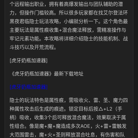
个远程输出职业，拥有着高爆发输出与团队辅助的潜
力，但操作门槛较高。所以很多玩家都在找艾尔登法环
黑夜君临隐士玩法攻略，小编就分析一下。这个角色最
主要玩法是属性痕收集+混合魔法释放，需精准操作与
牢记元素功能。本攻略将详细介绍隐士的技能机制、战
斗技巧以及开荒流程。
[虎牙奶瓶加速器]
《虎牙奶瓶加速器》最新下载地址
[虎牙奶瓶加速器]
隐士的玩法特色是属性痕，需吸收火、雷、圣、魔力四
种属性攻击后生成的痕迹。锁定目标后按△+L2（手
柄）吸收，收集3个后可释放混合魔法，效果取决于属
性组合。像是魔+魔+魔造成多次AOE，火+雷+雷触发
大范围雷击，魔+火+圣则释放混合吐息，有伤害和队