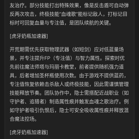
友治疗。部分技能打出特殊效果，像是反击盾可自动弹
反两次攻击，终极技能“血魂歌”能标记敌人，打标记目
标时可回复血量与专注值，是团队续航的关键。
[虎牙奶瓶加速器]
开荒期需优先获取物理武器（如短剑）应对低蓝量场
景，并专注提升FP（专注值）与智力属性。探索时优
先前往魔法师塔与玛丽卡教堂，前者提供随机强力道
具，后者增加圣杯瓶使用次数。由于游戏不提供蓝药，
专注值恢复依赖击杀敌人或终极技能，因此需谨慎管理
技能释放节奏。团队协作中，隐士需搭配近战职业（如
守护者、追猎者）制造属性痕并触发血魂之歌治疗。例
如守护者吸引仇恨后，隐士可安全吸收属性痕并释放混
合魔法控场。
[虎牙奶瓶加速器]