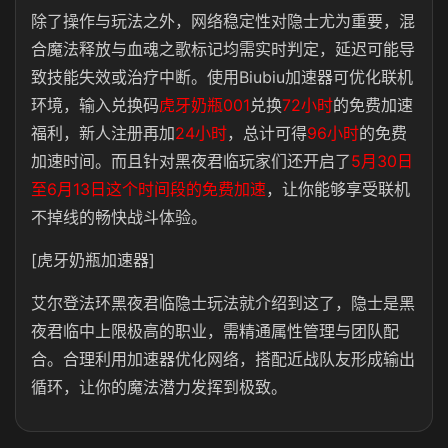
除了操作与玩法之外，
网络稳定性对隐士尤为重要
，混
合魔法释放与血魂之歌标记均需实时判定，延迟可能导
致技能失效或治疗中断。使用
Biubiu加速器
可优化联机
环境，输入兑换码
虎牙奶瓶001
兑换
72小时
的免费加速
福利，新人注册再加
24小时
，总计可得
96小时
的免费
加速时间。而且针对黑夜君临玩家们还开启了
5月30日
至6月13日这个时间段的免费加速
，让你能够享受联机
不掉线的畅快战斗体验。
[虎牙奶瓶加速器]
艾尔登法环黑夜君临隐士玩法就介绍到这了，
隐士是黑
夜君临中上限极高的职业，需精通属性管理与团队配
合
。合理利用加速器优化网络，搭配近战队友形成输出
循环，让你的魔法潜力发挥到极致。