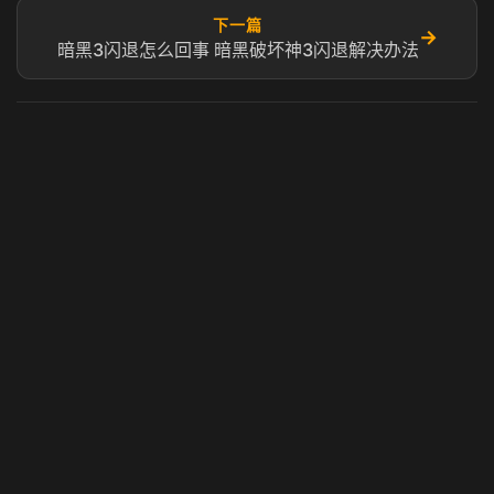
下一篇
→
暗黑3闪退怎么回事 暗黑破坏神3闪退解决办法
虎牙奶瓶加速器
玩 Steam 用奶瓶 - 关键时刻奶你一口