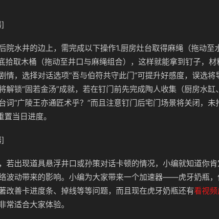
]
后院水井的边上，需完成以下操作1.厨房灶台取得麻绳（拖动至
床底拾取木桶（拖动至井口与麻绳组合），这样就能拿到钉子，材
剧情，选择对话选项“吾与伯符共守此门”可提升好感度，误选将
将解锁“固若金汤”成就，若在钉门前先完成陶人收集（厨房水缸
台词“广陵王亦通匠术乎？”而且注意钉门后宅门场景将关闭，未
能重置当日进度。
]
，若出现道具悬浮井口或孙策对话卡顿的情况，小编就知道你肯
络波动带来的影响。小编为大家带来一个加速器——虎牙奶瓶，
著改善卡进度条、掉线等等问题，而且现在虎牙奶瓶还有
看视频
非常适合大家体验。