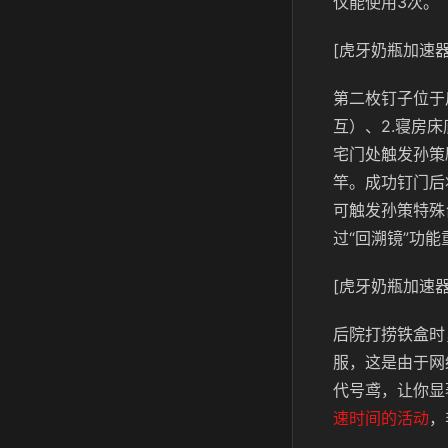
仅能使用3次。
[虎牙奶瓶加速器
第二枚钉子位于
互）、2.寝房
宅门处触发孙策
竿。成功钉门后
可触发孙策特殊
过“回溯镜”功
[虎牙奶瓶加速器
后院打捞铁盒时
服，这是由于网
代号鸢，让你显
速时间的活动
，