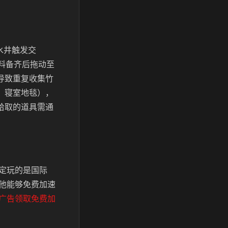
水井触发交
料备齐后拖动至
导致重复收集竹
、寝室地毯），
拾取的道具需通
定玩的是国际
他能够免费加速
广告领取免费加