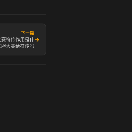
下一篇
→
大赛符传作用是什
试胆大赛给符传吗