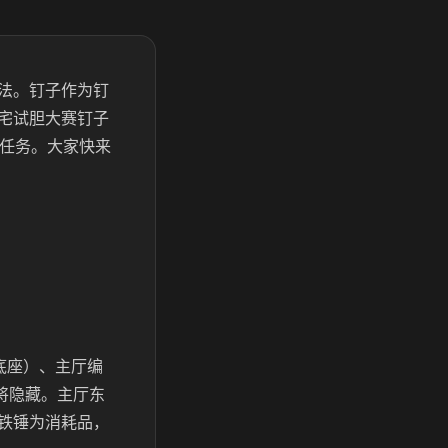
法。钉子作为钉
宅试胆大赛钉子
门任务。大家快来
底座）、主厅编
将隐藏。主厅东
铁锤为消耗品，