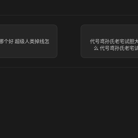
哪个好 超级人类掉线怎
代号鸢孙氏老宅试胆
么 代号鸢孙氏老宅