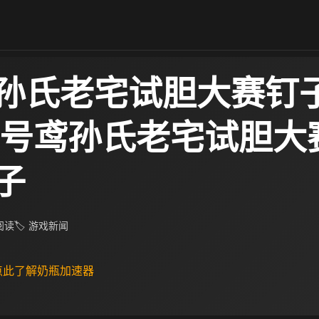
孙氏老宅试胆大赛钉
代号鸢孙氏老宅试胆大
子
 阅读
🏷 游戏新闻
 点此了解奶瓶加速器