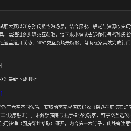
试胆大赛以江东孙氏祖宅为场景，结合探索、解谜与资源收集玩
具，需通过多步骤交互获取。接下来小编就告诉你代号鸢孙氏老
还涵盖道具联动、NPC交互及场景解谜，帮助玩家高效完成钉
]
器》最新下载地址
]
分散于老宅不同位置。获取前需完成库房逃脱（钥匙在庭院石灯
三二”顺序敲击）。未解锁庭院与主厅权限的玩家，钉子交互选项
使用铁锤（厨房柴堆拾取）砸开，内含第一枚钉子，此处需注意