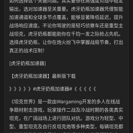
如何选择这个关键问题。其实要想在高强度对战中稳定
输出，选对加速器至关重要。虎牙奶瓶加速器凭借智能
加速通道和全球多节点覆盖，能够显著降低延迟，提升
战场响应速度。不论你驾驶的是轻巧侦察车还是重型主
战坦克，虎牙奶瓶都能助你在千钧一发之际抢占先机。
选择
虎牙奶瓶
，让你在炮火纷飞中掌握战局节奏，打出
真正的战术压制！
[虎牙奶瓶加速器]
【
虎牙奶瓶
加速器】最新版下载
》》》》》#
虎牙奶瓶
加速器#《《《《《
《坦克世界》是一款由
Wargaming
开发的多人在线战
争题材射击游戏，玩家操作二战及冷战时期的各类真实
坦克，在广阔战场上进行团队对抗。游戏分为轻型、中
型、重型坦克及自行反坦克炮等多种类型，每辆坦克都