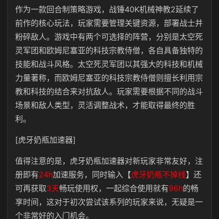
作为一款回合制策略游戏，战锤40K机械神教2延续了
前作的核心玩法，玩家需要管理关键资源，部署战士并
粉碎敌人。游戏中有两个可选择的阵营，分别是太空死
灵军团和欧姆尼塞亚的科技宗教侍僧，各自具备独特的
技能和战斗风格。太空死灵军团以其强大的科技和机械
力量著称，而欧姆尼塞亚的科技宗教侍僧则擅长利用宗
教和科技的结合来对抗敌人。玩家需要根据不同的战斗
场景和敌人类型，灵活调整战术，才能取得最终的胜
利。
[虎牙奶瓶加速器]
值得注意的是，虎牙奶瓶加速器对新玩家非常友好，注
册即有
24h
加速服务，同时输入【
虎牙奶瓶不掉线
】还
可再获取
3天
畅玩使用权，一起综合使用就有
96h
的畅
享时间，这对于初次尝试该系列的玩家来说，无疑是一
个非常好的入门机会。