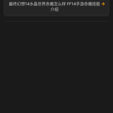
→
最终幻想14水晶世界赤魔怎么样 FF14手游赤魔技能
介绍
虎牙奶瓶加速器
玩 Steam 用奶瓶 - 关键时刻奶你一口