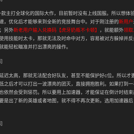
为一款主打全球化的国际大作，目前暂时没有上线国服。所以想体
速，优化后才能够来到全新的竞技舞台中。对于刚注册的
新用户
；另外
新老用户输入兑换码【虎牙奶瓶不卡顿】
，就能额外
领取
使用技能时太卡，那就无法及时命中对方，容易被对方躲掉并反
就能轻松瞄准并打出漂亮的操作。
]
延迟太高，那就无法配合好队友，甚至不能保护好c位。所以才
低之后才可以打出一波漂亮的团灭，直接拥抱胜利。如果打到一
也依然会受到惩罚。所以要用上加速器，才能保证在倒计时结束
要是出了新的英雄或者地图，就不得不再次更新。选用加速器后
]