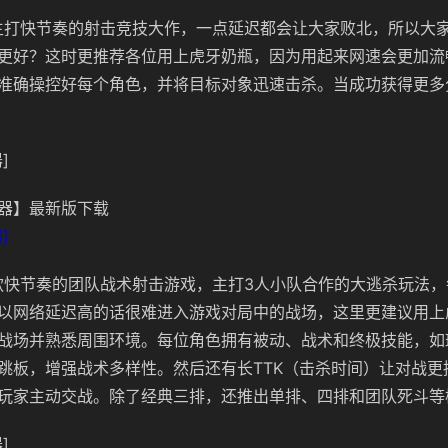
为主打快节奏的射击竞技大作，一点延迟都会让大家败北，所以大家
更好？这时更推荐各位用上虎牙奶瓶，因为用起来网速会更加流
准确操控好每个角色，并将目标对象迅速击杀。当成功获得更多
]
器】最新版下载
]
一款快节奏的团队战术射击游戏，主打3人小队合作的大逃杀玩法，
以网络延迟高的话很难进入游戏对局中的战场，这里更建议用上
战场并熟悉周围环境。每位角色拥有被动、战术和终极技能，如
跳板，增强战术多样性。然后还有长TTK（击杀时间）让对战更
玩家主动交战。除了经典三排，还推出单排、四排和团队死斗等
]