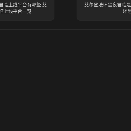
君临上线平台有哪些 艾
艾尔登法环黑夜君临是
临上线平台一览
环
© 2025 虎牙