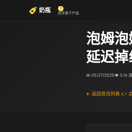
奶瓶
虎牙旗下产品
泡姆泡
延迟掉
📅 05/27/2025
👁 3.1k
← 返回资讯列表
👉