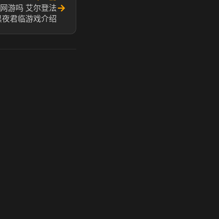
→
网游吗 艾尔登法
黑夜君临游戏介绍
玩 Steam 用奶瓶 - 关键时刻奶你一口
奶瓶加速器|广州虎牙信息科技有限公司. 保留所有权利.