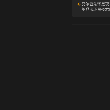
←
艾尔登法环黑夜
尔登法环黑夜君
虎牙奶瓶加速器