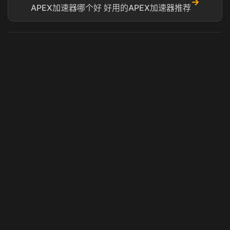
→
APEX加速器哪个好 好用的APEX加速器推荐
虎牙奶瓶加速器
玩 Steam 用奶瓶 - 关键时刻奶你一口
© 2025 虎牙奶瓶加速器|广州虎牙信息科技有限公司. 保留